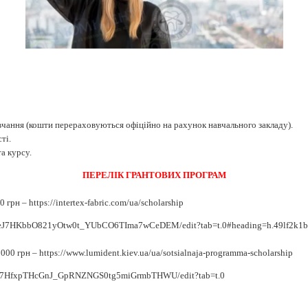
вчання (кошти перераховуються офіційно на рахунок навчального закладу).
ті.
а курсу.
ПЕРЕЛІК ГРАНТОВИХ ПРОГРАМ
грн – https://intertex-fabric.com/ua/scholarship
i9TeJ7HKbbO821yOtw0t_YUbCO6TIma7wCeDEM/edit?tab=t.0#heading=h.49lf2k1bf
 грн – https://www.lumident.kiev.ua/ua/sotsialnaja-programma-scholarship
hhQx7HfxpTHcGnJ_GpRNZNGS0tg5miGrmbTHWU/edit?tab=t.0