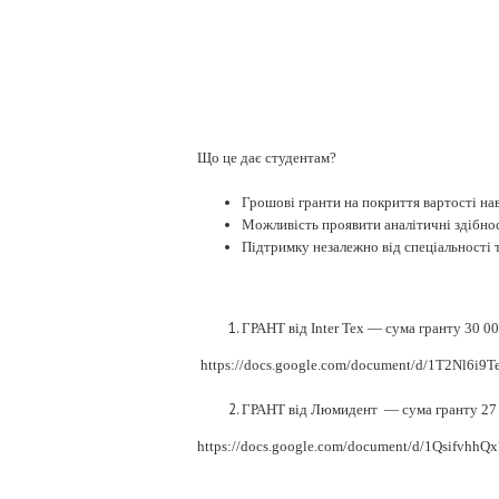
Що це дає студентам?
Грошові гранти на покриття вартості на
Можливість проявити аналітичні здібнос
Підтримку незалежно від спеціальності т
ГРАНТ від Inter Tex — сума гранту 30 000 
https://docs.google.com/document/d/1T2Nl6
ГРАНТ від Люмидент — сума гранту 27 000
https://docs.google.com/document/d/1Qsifv