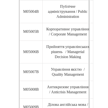
Публічне
М05004В
адміністрування / Public
Administration
Корпоративне управління
М05005В
/ Corporate Management
Прийняття управлінських
М05006В
рішень / Managerial
Decision Making
Управління якістю /
М05007В
Quality Management
Антикризове управління
М05008В
/ Anticrisis Management
Ділова англійська мова /
М05009В