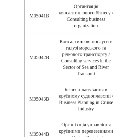
Організація
консалтингового бізнесу /
М05041В
Consulting business
organization
Консалтингові послуги в
галузі морського та
річкового транспорту /
М05042В
Consulting services in the
Sector of Sea and River
Transport
Бізнес-планування в
круїзному судноплавстві /
М05043В
Business Planning in Cruise
Industry
Організація управління
круїзними перевезеннями
М05044В