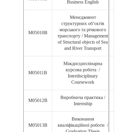
Business English
Менеджмент
структурних об’єктів
морського та річкового
М05010В
транспорту / Management
of Structural objects of Sea
and River Transport
Міждисциплінарна
курсова робота /
М05011В
Interdisciplinary
Coursework
Виробнича практика /
М05012В
Internship
Виконання
М05013В
кваліфікаційної роботи /
Graduation Thesis