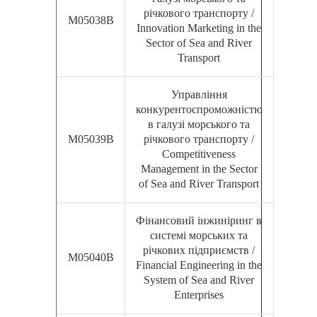
річкового транспорту /
М05038В
Innovation Marketing in the
Sector of Sea and River
Transport
Управління
конкурентоспроможністю
в галузі морського та
М05039В
річкового транспорту /
Competitiveness
Management in the Sector
of Sea and River Transport
Фінансовий інжиніринг в
системі морських та
річкових підприємств /
М05040В
Financial Engineering in the
System of Sea and River
Enterprises