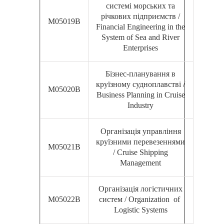
системі морських та
річкових підприємств /
М05019В
Financial Engineering in the
System of Sea and River
Enterprises
Бізнес-планування в
круїзному судноплавстві /
М05020В
Business Planning in Cruise
Industry
Організація управління
круїзними перевезеннями
М05021В
/ Cruise Shipping
Management
Організація логістичних
М05022В
систем / Organization of
Logistic Systems