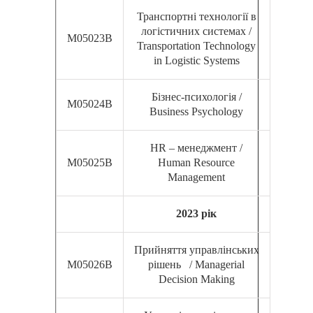
Транспортні технології в
логістичних системах /
М05023В
Transportation Technology
in Logistic Systems
Бізнес-психологія /
М05024В
Business Psychology
HR – менеджмент /
М05025В
Human Resource
Management
2023 рік
Прийняття управлінських
М05026В
рішень / Managerial
Decision Making