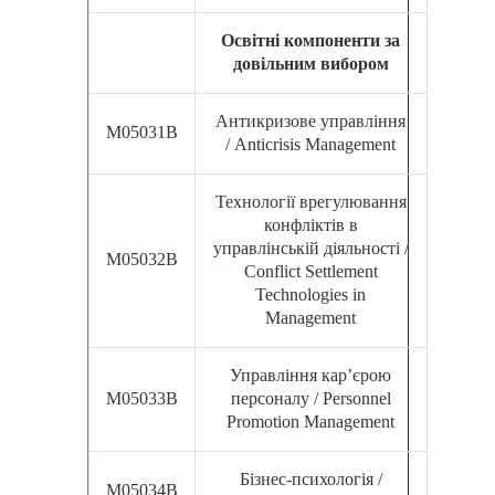
Освітні компоненти за
довільним вибором
Антикризове управління
М05031В
/ Anticrisis Management
Технології врегулювання
конфліктів в
управлінській діяльності /
М05032В
Сonflict Settlement
Technologies in
Management
Управління кар’єрою
М05033В
персоналу / Personnel
Promotion Management
Бізнес-психологія /
М05034В