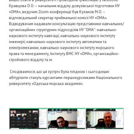
Кравцова О.О. – начальник відділу довузівської підготовки НУ
«ОМА», ведучим Zoom-конференції був Кулаков М.О. –
відповідальний секретар приймальної комісії НУ «ОМА».
Відвідувачам надавали консультацію представники навчальних/
організаційних структурних підрозділів НУ “ОМА”: навчально-
наукового інституту навігації, навчально-наукового інституту
інженерії, навчально-наукового інституту автоматики та
електромеханіки, навчально-наукового інституту морського
права та менеджменту, Інституту ВМС НУ «ОМА», організаційно-
стройового відділу та ін.
Сподіваємося, що ця зустріч була плідною і сьогоднішні
абітурієнти стануть курсантами-першокурсниками Національного
університету «Одеська морська академія».