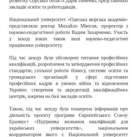
розвитку Одеської області Дарія Ільченко, представники
закладів освіти та роботодавців.
Національний університет «Одеська морська академія»
представляли ректор Михайло Міюсов, проректор з
науково-педагогічної роботи Вадим Захарченко. Участь
у заході взяли також інші науково-педагогічні
працівники університету.
Під час заходу були обговорені питання професійних
кваліфікацій, розроблення та затвердження професійних
стандартів; спільної роботи бізнесу, системи освіти та
громадських організацій у сфері підготовки
професійних кадрів в умовах війни та відновлення
України; створення та акредитації кваліфікаційних
центрів, зокрема на базі закладів освіти.
Також, під час заходу була поширена інформація про
діяльність проєкту програми Європейського Союзу
Еразмус+ «Підтримка визнання кваліфікацій для
українських університетів», національним
координатором якого є Національний університет