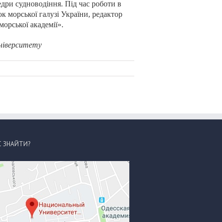
едри судноводіння. Під час роботи в
к морської галузі України, редактор
орської академії».
університету
С ЗНАЙТИ?