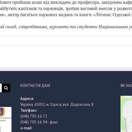
ійович пройшов шлях від викладача до професора, завідувача каф
айбутніх капітанів та науковців, зробив вагомий внесок у розвито
я», автор багатьох наукових видань та
книги «Літопис Одеської м
ий склад, співробітники, курсанти та студенти Національного 
КОНТАКТНІ ДАНІ
ЯК НА
Адреса:
Україна, 65052, м. Одеса, вул. Дідріхсона, 8
Тел/факс:
(048) 793-16-72
(048) 793-16-94 - факс
e-mail: