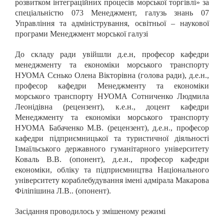
розвитком інтеграційних процесів морської торгівлі» за
спеціальністю 073 Менеджмент, галузь знань 07
Управління та адміністрування, освітньої – наукової
програми Менеджмент морської галузі
До складу ради увійшли д.е.н, професор кафедри
менеджменту та економіки морського транспорту
НУОМА Сєнько Олена Вікторівна (голова ради), д.е.н.,
професор кафедри Менеджменту та економіки
морського транспорту НУОМА Сотниченко Людмила
Леонідівна (рецензент), к.е.н., доцент кафедри
Менеджменту та економіки морського транспорту
НУОМА Бабаченко М.В. (рецензент), д.е.н., професор
кафедри підприємницької та туристичної діяльності
Ізмаїльського державного гуманітарного університету
Коваль В.В. (опонент), д.е.н., професор кафедри
економіки, обліку та підприємництва Національного
університету кораблебудування імені адмірала Макарова
Філіпішина Л.В.. (опонент).
Засідання проводилось у змішеному режимі