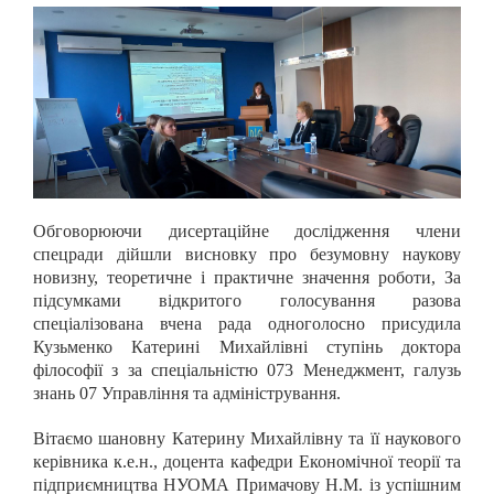
Обговорюючи дисертаційне дослідження члени
спецради дійшли висновку про безумовну наукову
новизну, теоретичне і практичне значення роботи, За
підсумками відкритого голосування разова
спеціалізована вчена рада одноголосно присудила
Кузьменко Катерині Михайлівні ступінь доктора
філософії з за спеціальністю 073 Менеджмент, галузь
знань 07 Управління та адміністрування.
Вітаємо шановну Катерину Михайлівну та її наукового
керівника к.е.н., доцента кафедри Економічної теорії та
підприємництва НУОМА Примачову Н.М. із успішним