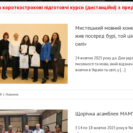
кові підготовчі курси (дистанційні) з предметів: укра
Мистецький мовний конк
жив посеред бурі, той ці
силі»
24 жовтня 2025 року до Дня укра
писемності та мови, який відзнач
жовтня в Україні та світі, у [...]
9
|
Новини
Щорічна асамблея МАМ
З 14 по 18 жовтня 2025 року в Ун