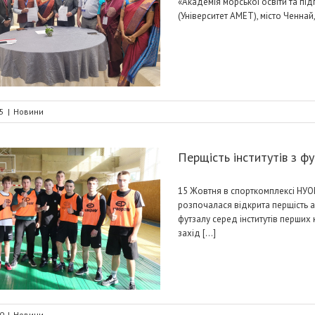
«Академія морської освіти та під
(Університет AMET), місто Ченнай, І
5
|
Новини
Перщість інститутів з ф
15 Жовтня в спорткомплексі НУОМ
розпочалася відкрита перщість ак
футзалу серед інститутів перших 
захід [...]
0
|
Новини