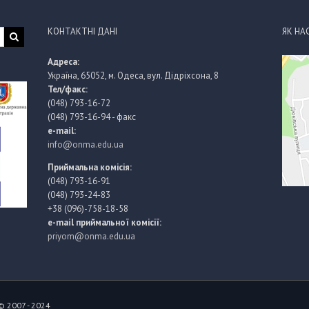
КОНТАКТНІ ДАНІ
ЯК НА
Адреса:
Україна, 65052, м. Одеса, вул. Дідріхсона, 8
Тел/факс:
(048) 793-16-72
(048) 793-16-94 - факс
e-mail:
info@onma.edu.ua
Приймальна комісія:
(048) 793-16-91
(048) 793-24-83
+38 (096)-758-18-58
e-mail приймальної комісії:
priyom@onma.edu.ua
© 2007 - 2024