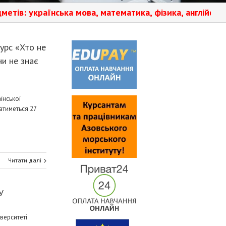
їнська мова, математика, фізика, англійська мова.️ На
урс «Хто не
ни не знає
їнської
атиметься 27
Читати далі
У
іверситеті