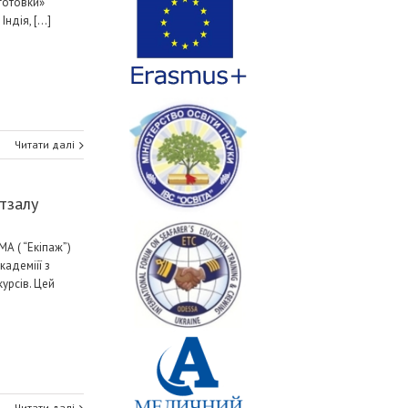
готовки»
ндія, [...]
Читати далі
утзалу
А ( “Екіпаж”)
адеміїї з
курсів. Цей
Читати далі