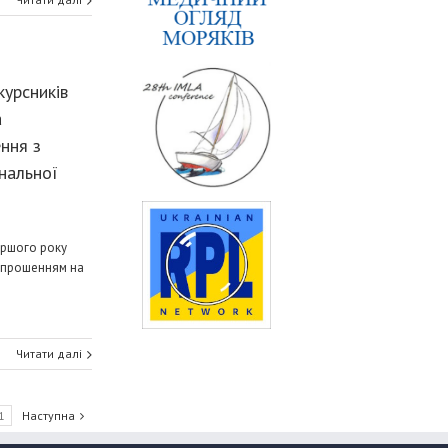
урсників
а
ння з
нальної
ершого року
запрошенням на
Читати далі
1
Наступна