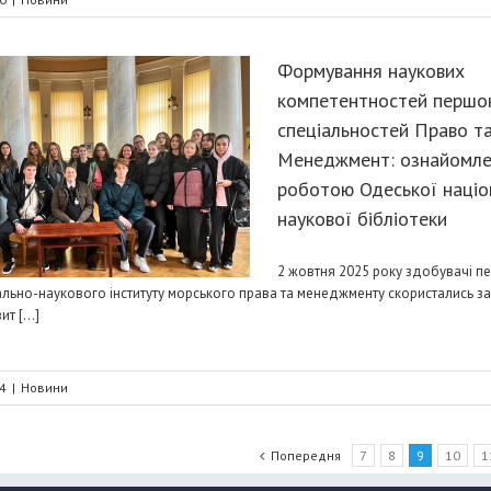
Формування наукових
компетентностей першок
спеціальностей Право т
Менеджмент: ознайомле
роботою Одеської націо
наукової бібліотеки
2 жовтня 2025 року здобувачі п
льно-наукового інституту морського права та менеджменту скористались 
т [...]
4
|
Новини
Попередня
7
8
9
10
1