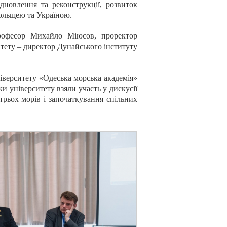
дновлення та реконструкції, розвиток
Польщею та Україною.
професор Михайло Міюсов, проректор
тету – директор Дунайського інституту
іверситету «Одеська морська академія»
и університету взяли участь у дискусії
трьох морів і започаткування спільних