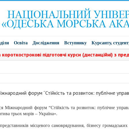
діли
Освіта
Дослідження
Вступнику
Курсанту, студент
товчі курси (дистанційні) з предметів: українська мова
Міжнародний форум “Стійкість та розвиток: публічне управл
вся Міжнародний форум “Стійкість та розвиток: публічне управл
тива трьох морів – Україна».
 представників місцевого самоврядування, бізнесу громадських 