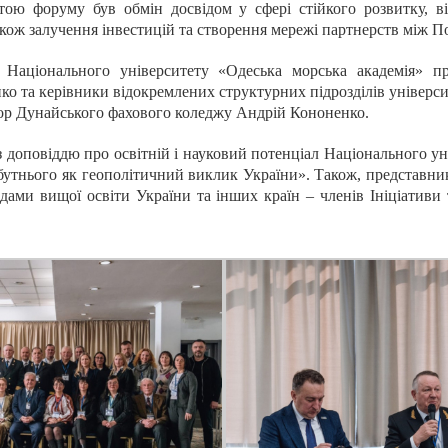
тою форуму був обмін досвідом у сфері стійкого розвитку, ві
також залучення інвестицій та створення мережі партнерств між 
а Національного університету «Одеська морська академія» 
ко та керівники відокремлених структурних підрозділів універси
р Дунайського фахового коледжу Андрій Кононенко.
оповіддю про освітній і науковий потенціал Національного ун
бутнього як геополітичний виклик України». Також, представник
адами вищої освіти України та інших країн – членів Ініціативи 