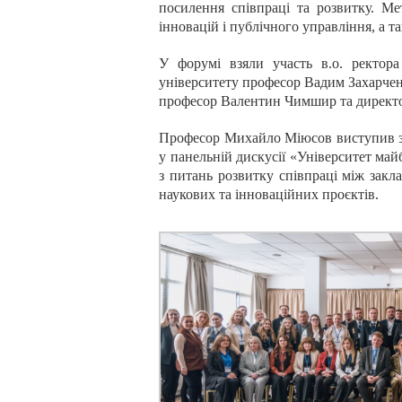
посилення співпраці та розвитку. Ме
інновацій і публічного управління, а 
У форумі взяли участь в.о. ректор
університету професор Вадим Захарчен
професор Валентин Чимшир та директо
Професор Михайло Міюсов виступив з д
у панельній дискусії «Університет май
з питань розвитку співпраці між закл
наукових та інноваційних проєктів.