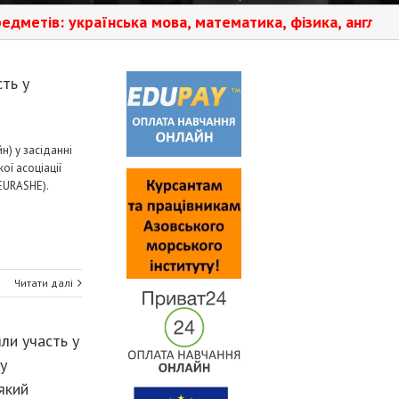
країнська мова, математика, фізика, англійська мова.️ 
ть у
н) у засіданні
ої асоціації
EURASHE).
Читати далі
и участь у
у
який