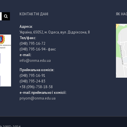
КОНТАКТНІ ДАНІ
ЯК НА
Адреса:
Україна, 65052, м. Одеса, вул. Дідріхсона, 8
Тел/факс:
(048) 793-16-72
(048) 793-16-94 - факс
e-mail:
info@onma.edu.ua
Приймальна комісія:
(048) 793-16-91
(048) 793-24-83
+38 (096)-758-18-58
e-mail приймальної комісії:
priyom@onma.edu.ua
© 2007 - 2024