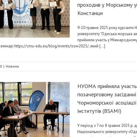
проходив у Морському ун
Констанци
9-10 травня 2025 року курсанти 
університету "Одеська морська а
прийняли участь у Міжнародном
емінарі https://cmu-edu.eu/blog/events/issw2025/, який [...]
0
|
Новини
НУОМА прийняла участь
позачерговому засіданні
Чорноморської асоціації
інститутів (BSAMI)
У період з 7 по 8 травня 2025 р. 
Національного університету «Од