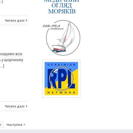
.]
Читати далі
прошуємо всіх
ь у щорічному
..]
Читати далі
8
Наступна