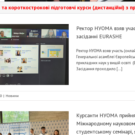
трокові підготовчі курси (дистанційні) з предметів: у
Ректор НУОМА взяв учас
засіданні EURASHE
Ректор НУОМА взяв участь (онлай
Генеральної асамблеї Європейськ
прикладних наук у вищій освіті (
Засідання проходило [...]
0
|
Новини
Курсанти НУОМА прийнял
Міжнародному науковом
студентському семінарі, 