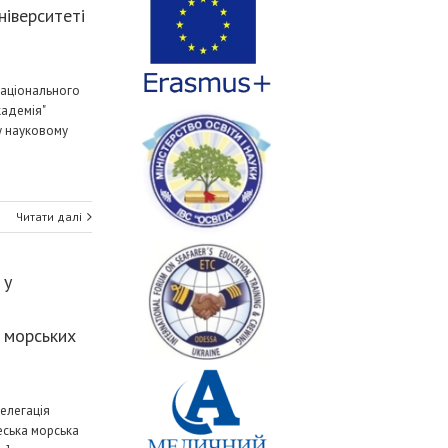
іверситеті
Національного
кадемія"
у науковому
Читати далі
 у
 морських
делегація
еська морська