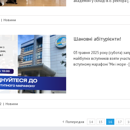
академія» у складі в.о. ректора [..
|
Новини
Шановні абітурієнти!
03 травня 2025 року (субота) за
майбутніх вступників взяти участ
вступному марафоні "Ми і море - [.
2
|
Новини
Попередня
14
15
16
17
1